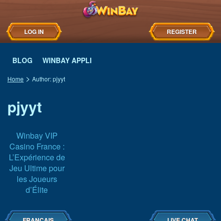
LOG IN
REGISTER
BLOG
WINBAY APPLI
>
Home
Author: pjyyt
pjyyt
Winbay VIP
Casino France :
L’Expérience de
Jeu Ultime pour
les Joueurs
d’Élite
FRANÇAIS
LIVE CHAT